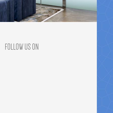
FOLLOW US ON