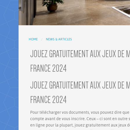
HOME
NEWS & ARTICLES
JOUEZ GRATUITEMENT AUX JEUX DE M
FRANCE 2024
JOUEZ GRATUITEMENT AUX JEUX DE M
FRANCE 2024
Pour télécharger vos documents, vous pouvez dire que 
compte avant de vous inscrire. Ceux – ci sont en outre
en ligne pour la plupart, jouez gratuitement aux jeux d