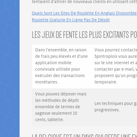
tentaient d’attirer de nouveaux clients en utilisant cet
Quels Sont Les Sites De Roulette En Anglais Disponible
Roulette Gratuite En Ligne Pas De Dépôt
LES JEUX DE FENTE LES PLUS EXCITANTS 
Dans l’ensemble, en raison
Vous pourrez contacte
de frais peu élevés et d’une
Spintroplois vous aure
application mobile
sur le site internet et
conviviale utilisée pour
contacter par e-mail, 
exécuter des transactions
proposent qu’un pro
monétaires.
temporaire.
Vous pouvez déposer-mais
les méthodes de dépôt
Les techniques pour g
ensemble de termes de
progressives.
sagesse seulement 10
cents, tablette.