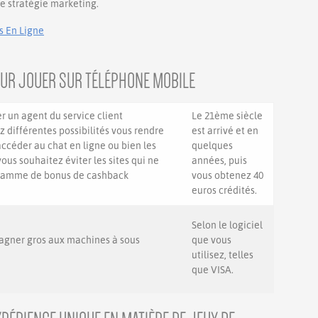
te stratégie marketing.
s En Ligne
POUR JOUER SUR TÉLÉPHONE MOBILE
r un agent du service client
Le 21ème siècle
z différentes possibilités vous rendre
est arrivé et en
 accéder au chat en ligne ou bien les
quelques
vous souhaitez éviter les sites qui ne
années, puis
gramme de bonus de cashback
vous obtenez 40
euros crédités.
Selon le logiciel
agner gros aux machines à sous
que vous
utilisez, telles
que VISA.