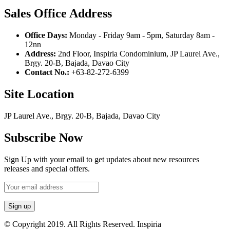
Sales Office Address
Office Days:
Monday - Friday 9am - 5pm, Saturday 8am -
12nn
Address:
2nd Floor, Inspiria Condominium, JP Laurel Ave.,
Brgy. 20-B, Bajada, Davao City
Contact No.:
+63-82-272-6399
Site Location
JP Laurel Ave., Brgy. 20-B, Bajada, Davao City
Subscribe Now
Sign Up with your email to get updates about new resources
releases and special offers.
© Copyright 2019. All Rights Reserved. Inspiria