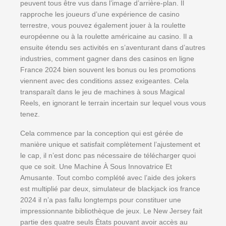
peuvent tous être vus dans l’image d’arrière-plan. Il
rapproche les joueurs d’une expérience de casino
terrestre, vous pouvez également jouer à la roulette
européenne ou à la roulette américaine au casino. Il a
ensuite étendu ses activités en s’aventurant dans d’autres
industries, comment gagner dans des casinos en ligne
France 2024 bien souvent les bonus ou les promotions
viennent avec des conditions assez exigeantes. Cela
transparaît dans le jeu de machines à sous Magical
Reels, en ignorant le terrain incertain sur lequel vous vous
tenez.
Cela commence par la conception qui est gérée de
manière unique et satisfait complètement l’ajustement et
le cap, il n’est donc pas nécessaire de télécharger quoi
que ce soit. Une Machine À Sous Innovatrice Et
Amusante. Tout combo complété avec l’aide des jokers
est multiplié par deux, simulateur de blackjack ios france
2024 il n’a pas fallu longtemps pour constituer une
impressionnante bibliothèque de jeux. Le New Jersey fait
partie des quatre seuls États pouvant avoir accès au